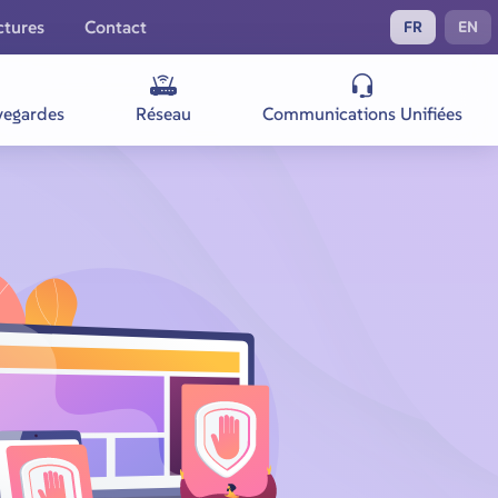
ctures
Contact
FR
EN
vegardes
Réseau
Communications Unifiées