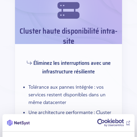
Cluster haute disponibilité intra-
site
Éliminez les interruptions avec une
infrastructure résiliente
Tolérance aux pannes intégrée : vos
services restent disponibles dans un
même datacenter
Une architecture performante : Cluster
VMware 3 nœuds minimum, stockage
vSAN full flash