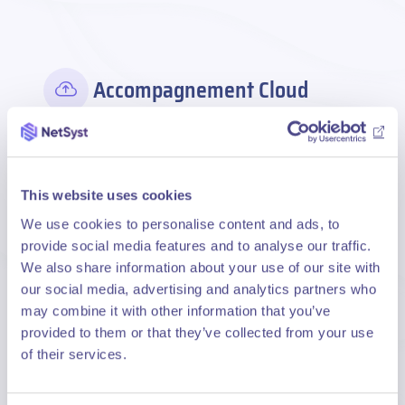
Accompagnement Cloud
Native
Un accompagnement de bout en bout, vous
structurez votre stratégie Cloud Native.
This website uses cookies
We use cookies to personalise content and ads, to
Conseil en architecture conteneurs et
provide social media features and to analyse our traffic.
orchestration : vous adoptez les bonnes
We also share information about your use of our site with
pratiques dès le départ.
our social media, advertising and analytics partners who
Modernisation des applications existantes :
may combine it with other information that you’ve
vous optimisez performance et scalabilité.
provided to them or that they’ve collected from your use
of their services.
Mise en place de pipelines CI/CD : vous
accélérez vos cycles de déploiement.