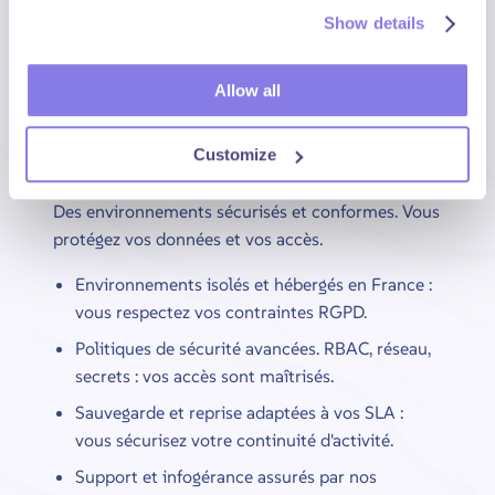
Formation et transfert de compétences : vos
Show details
équipes gagnent en autonomie.
Allow all
Sécurité & Souveraineté
Customize
Des environnements sécurisés et conformes. Vous
protégez vos données et vos accès.
Environnements isolés et hébergés en France :
vous respectez vos contraintes RGPD.
Politiques de sécurité avancées. RBAC, réseau,
secrets : vos accès sont maîtrisés.
Sauvegarde et reprise adaptées à vos SLA :
vous sécurisez votre continuité d'activité.
Support et infogérance assurés par nos