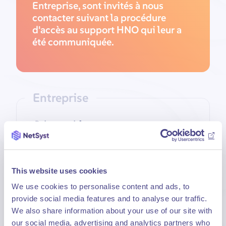
Entreprise, sont invités à nous
contacter suivant la procédure
d'accès au support HNO qui leur a
été communiquée.
Entreprise
Raison sociale :
This website uses cookies
We use cookies to personalise content and ads, to
Adresse postale
provide social media features and to analyse our traffic.
We also share information about your use of our site with
N° et voie :
our social media, advertising and analytics partners who