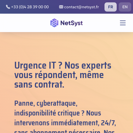
FR
EN
+33 (0)4 28 39 00 00
contact@netsyst.fr
Urgence IT ? Nos experts
vous répondent, même
sans contrat.
Panne, cyberattaque,
indisponibilité critique ? Nous
intervenons immédiatement, 24/7,
sans abonnement nécessaire. Nos